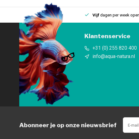
uis
Een
fysieke winkel
in IJmuiden
Vijf
dagen per week open
Klantenservice
+31 (0) 255 820 400
info@aqua-natura.nl
Abonneer je op onze nieuwsbrief