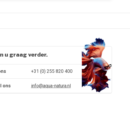
n u graag verder.
ons
+31 (0) 255 820 400
l ons
info@aqua-natura.nl