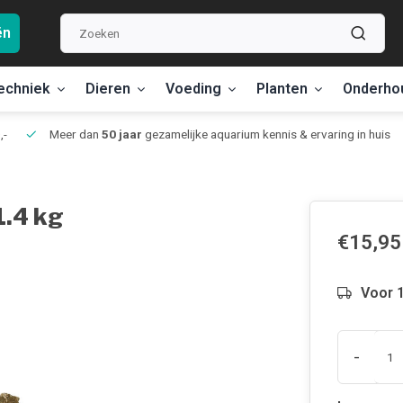
ën
echniek
Dieren
Voeding
Planten
Onderho
,-
Meer dan
50 jaar
gezamelijke aquarium kennis & ervaring in huis
1.4 kg
€15,95
Voor 1
-