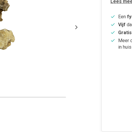
Lees mee
Een
fy
Vijf
da
Gratis
Meer 
in huis