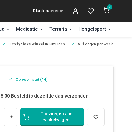
0
Klantenservice
ud
Medicatie
Terraria
Hengelsport
Aanbi
Een
fysieke winkel
in IJmuiden
Vijf
dagen per week open.
Op voorraad (14)
6:00 Besteld is dezelfde dag verzonden.
Toevoegen aan
+
winkelwagen