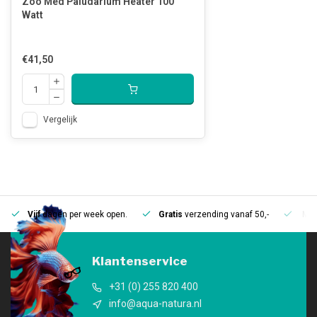
Zoo Med Paludarium Heater 100
Watt
€41,50
Vergelijk
Vijf
dagen per week open.
Gratis
verzending vanaf 50,-
Mee
Klantenservice
+31 (0) 255 820 400
info@aqua-natura.nl