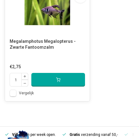
Megalamphotus Megalopterus -
Zwarte Fantoomzalm
€2,75
Vergelijk
Vijf
dagen per week open.
Gratis
verzending vanaf 50,-
Mee