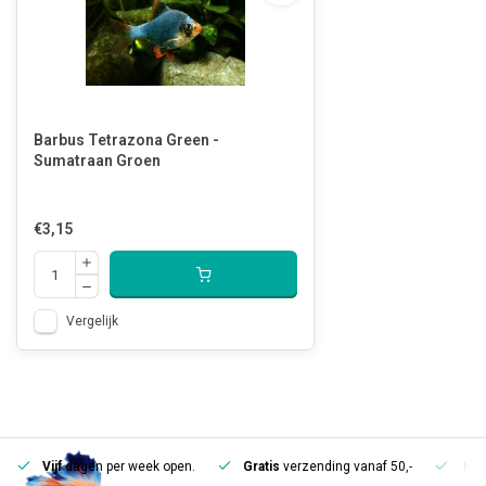
Barbus Tetrazona Green -
Sumatraan Groen
€3,15
Vergelijk
Vijf
dagen per week open.
Gratis
verzending vanaf 50,-
Mee