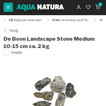
0
Vijf
dagen per week open.
Gratis
verzending vanaf 50,-
Meer
Terug
De Boon
Landscape Stone Medium
10-15 cm ca. 2 kg
Vergelijk