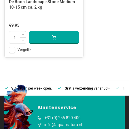
De Boon Landscape Stone Medium
10-15 cm ca. 2 kg
€9,95
Vergelijk
Vijf
dagen per week open.
Gratis
verzending vanaf 50,-
Mee
Klantenservice
+31 (0) 255 820 400
info@aqua-natura.nl