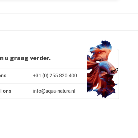
n u graag verder.
ons
+31 (0) 255 820 400
l ons
info@aqua-natura.nl