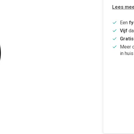
Lees mee
Een
fy
Vijf
da
Gratis
Meer 
in huis