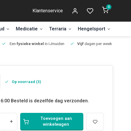
0
Klantenservice
ud
Medicatie
Terraria
Hengelsport
Aanbi
Een
fysieke winkel
in IJmuiden
Vijf
dagen per week open.
Op voorraad (3)
6:00 Besteld is dezelfde dag verzonden.
Toevoegen aan
+
winkelwagen