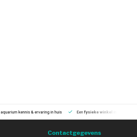
aquarium kennis & ervaring in huis
Een
fysieke winkel
in IJmuiden
Contactgegevens