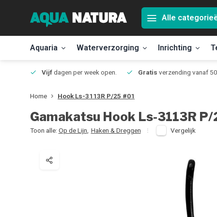
Alle categorie
Aquaria
Waterverzorging
Inrichting
T
Jmuiden
Vijf
dagen per week open.
Gratis
verzending vanaf 50
Home
Hook Ls-3113R P/25 #01
Gamakatsu
Hook Ls-3113R P/
Toon alle:
Op de Lijn
,
Haken & Dreggen
Vergelijk