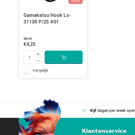
-50%
Gamakatsu Hook Ls-
3113R P/25 #01
€8,49
€4,25
Vergelijk
uis
Een
fysieke winkel
in IJmuiden
Vijf
dagen per week open
Klantenservice