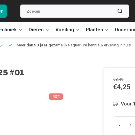
ën
echniek
Dieren
Voeding
Planten
Onderho
,-
Meer dan
50 jaar
gezamelijke aquarium kennis & ervaring in huis
25 #01
€8,49
€4,25
-50%
Voor 1
-