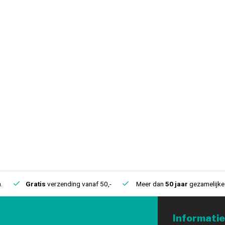
.
Gratis
verzending vanaf 50,-
Meer dan
50 jaar
gezamelijke 
Informatie