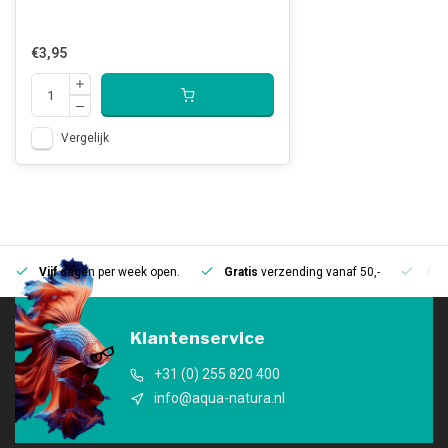
€3,95
Vergelijk
Vijf
dagen per week open.
Gratis
verzending vanaf 50,-
Mee
Klantenservice
+31 (0) 255 820 400
info@aqua-natura.nl