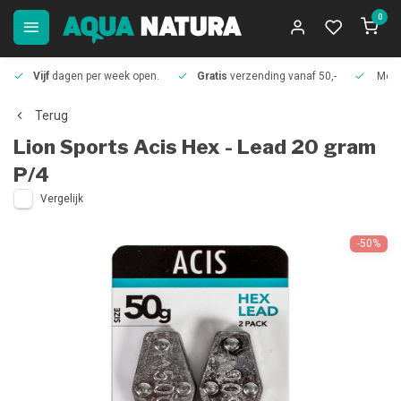
0
Vijf
dagen per week open.
Gratis
verzending vanaf 50,-
Meer
Terug
Lion Sports
Acis Hex - Lead 20 gram
P/4
Vergelijk
-50%