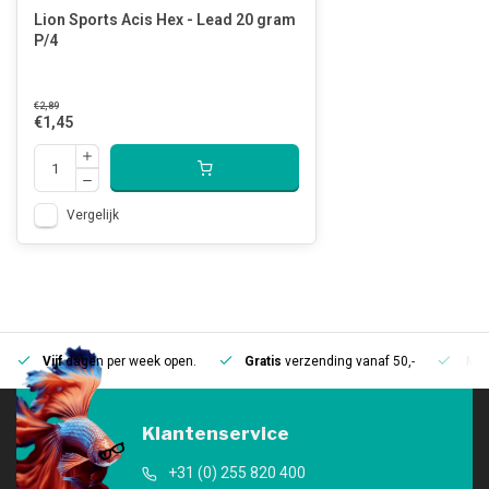
Lion Sports Acis Hex - Lead 20 gram
P/4
€2,89
€1,45
Vergelijk
Vijf
dagen per week open.
Gratis
verzending vanaf 50,-
Mee
Klantenservice
+31 (0) 255 820 400