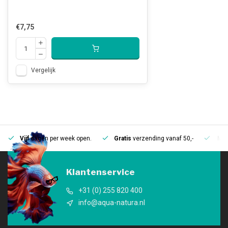
€7,75
Vergelijk
Vijf
dagen per week open.
Gratis
verzending vanaf 50,-
Mee
Klantenservice
+31 (0) 255 820 400
info@aqua-natura.nl