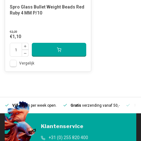
Spro Glass Bullet Weight Beads Red
Ruby 4 MM P/10
€2,20
€1,10
Vergelijk
Vijf
dagen per week open.
Gratis
verzending vanaf 50,-
Mee
Klantenservice
+31 (0) 255 820 400