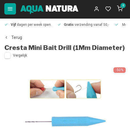
0
Vijf
dagen per week open.
Gratis
verzending vanaf 50,-
Meer
Terug
Cresta
Mini Bait Drill (1Mm Diameter)
Vergelijk
-50%