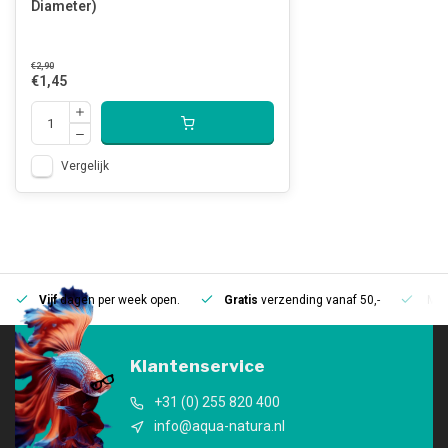
Diameter)
€2,90
€1,45
Vergelijk
Vijf
dagen per week open.
Gratis
verzending vanaf 50,-
Mee
Klantenservice
+31 (0) 255 820 400
info@aqua-natura.nl