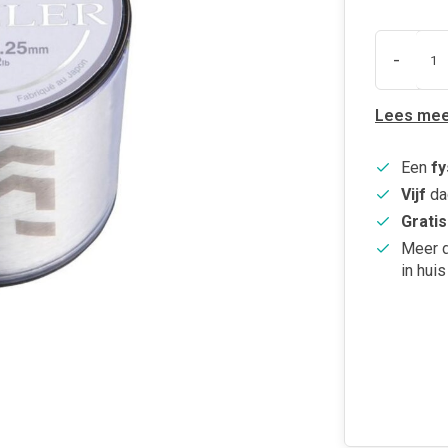
-
Lees mee
Een
fy
Vijf
da
Gratis
Meer 
in huis