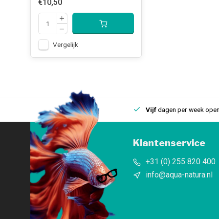
€10,50
Vergelijk
uis
Een
fysieke winkel
in IJmuiden
Vijf
dagen per week open
Klantenservice
+31 (0) 255 820 400
info@aqua-natura.nl