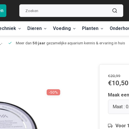
ën
echniek
Dieren
Voeding
Planten
Onderho
,-
Meer dan
50 jaar
gezamelijke aquarium kennis & ervaring in huis
€20,99
€10,50
-50%
Maak een
Maat : 
Voor 1