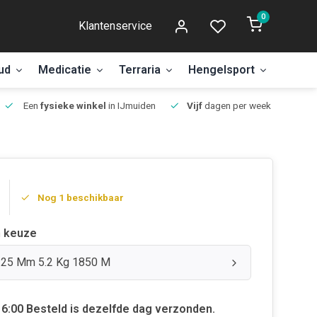
0
Klantenservice
ud
Medicatie
Terraria
Hengelsport
Aanbi
Een
fysieke winkel
in IJmuiden
Vijf
dagen per week open.
Nog 1 beschikbaar
 keuze
0.25 Mm 5.2 Kg 1850 M
6:00 Besteld is dezelfde dag verzonden.