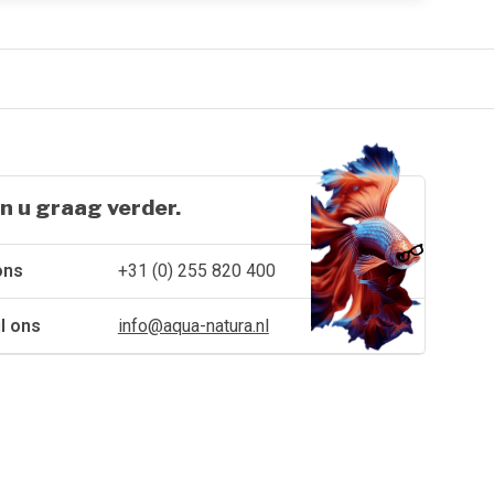
n u graag verder.
ons
+31 (0) 255 820 400
l ons
info@aqua-natura.nl