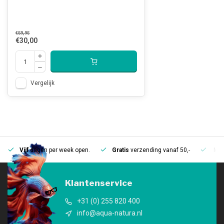
€59,95
€30,00
Vergelijk
Vijf
dagen per week open.
Gratis
verzending vanaf 50,-
Mee
Klantenservice
+31 (0) 255 820 400
info@aqua-natura.nl