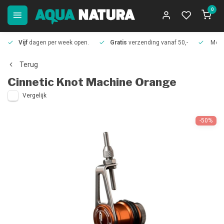
0
Vijf
dagen per week open.
Gratis
verzending vanaf 50,-
Meer
Terug
Cinnetic
Knot Machine Orange
Vergelijk
-50%