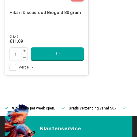
Hikari Discusfood Biogold 80 gram
€18,49
€11,09
Vergelijk
Vijf
dagen per week open.
Gratis
verzending vanaf 50,-
Mee
Klantenservice