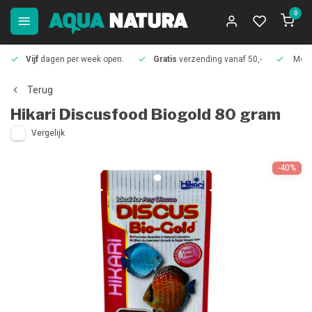
0
Vijf
dagen per week open.
Gratis
verzending vanaf 50,-
Meer
Terug
Hikari
Discusfood Biogold 80 gram
Vergelijk
-40%