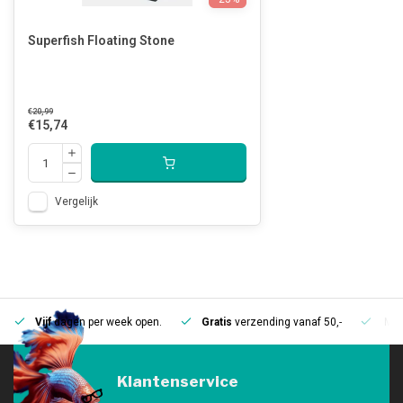
Superfish Floating Stone
€20,99
€15,74
Vergelijk
Vijf
dagen per week open.
Gratis
verzending vanaf 50,-
Mee
Klantenservice