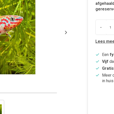
afgehaald
gereserv
-
Lees mee
Een
fy
Vijf
da
Gratis
Meer 
in huis