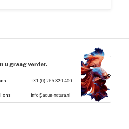
n u graag verder.
ons
+31 (0) 255 820 400
l ons
info@aqua-natura.nl