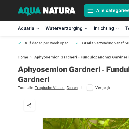
Alle categorie
Aquaria
Waterverzorging
Inrichting
T
Jmuiden
Vijf
dagen per week open.
Gratis
verzending vanaf 50
Home
Aphyosemion Gardneri - Fundulopanchax Gardneri
Aphyosemion Gardneri - Fund
Gardneri
Toon alle:
Tropische Vissen
,
Dieren
Vergelijk