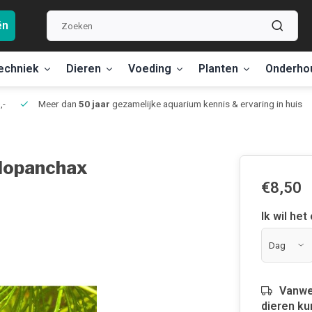
ën
echniek
Dieren
Voeding
Planten
Onderho
,-
Meer dan
50 jaar
gezamelijke aquarium kennis & ervaring in huis
ulopanchax
€8,50
Ik wil het
Vanwe
dieren ku