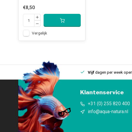
€8,50
Vergelijk
uis
Een
fysieke winkel
in IJmuiden
Vijf
dagen per week open
Klantenservice
+31 (0) 255 820 400
info@aqua-natura.nl