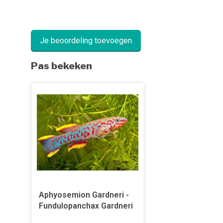
Je beoordeling toevoegen
Pas bekeken
Aphyosemion Gardneri -
Fundulopanchax Gardneri