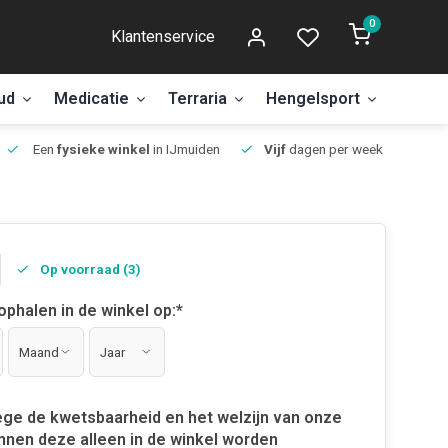
0
Klantenservice
ud
Medicatie
Terraria
Hengelsport
Aanbi
Een
fysieke winkel
in IJmuiden
Vijf
dagen per week open.
Op voorraad (3)
 ophalen in de winkel op:
*
ge de kwetsbaarheid en het welzijn van onze
nnen deze alleen in de winkel worden