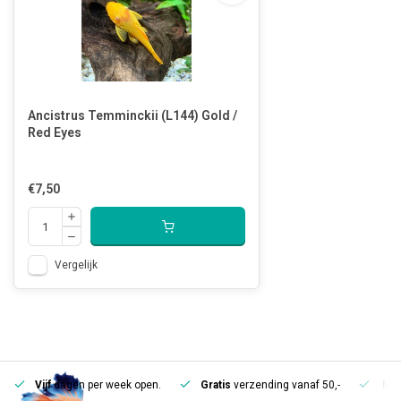
Ancistrus Temminckii (L144) Gold /
Red Eyes
€7,50
Vergelijk
Vijf
dagen per week open.
Gratis
verzending vanaf 50,-
Mee