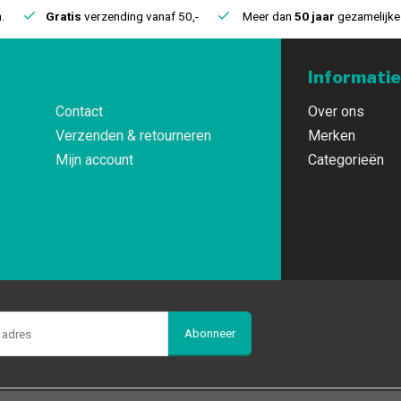
.
Gratis
verzending vanaf 50,-
Meer dan
50 jaar
gezamelijke 
Informatie
Contact
Over ons
Verzenden & retourneren
Merken
Mijn account
Categorieën
Abonneer