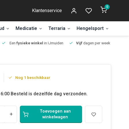
0
Klantenservice
ud
Medicatie
Terraria
Hengelsport
Aanbi
Een
fysieke winkel
in IJmuiden
Vijf
dagen per week open.
Nog 1 beschikbaar
6:00 Besteld is dezelfde dag verzonden.
Toevoegen aan
+
winkelwagen