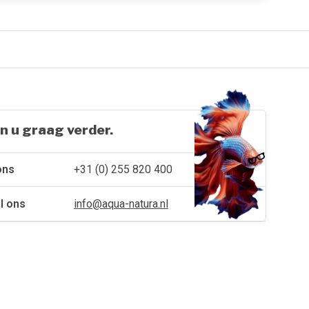
n u graag verder.
ons
+31 (0) 255 820 400
l ons
info@aqua-natura.nl