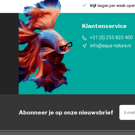
uis
Een
fysieke winkel
in IJmuiden
Vijf
dagen per week open
Klantenservice
+31 (0) 255 820 400
info@aqua-natura.nl
Abonneer je op onze nieuwsbrief