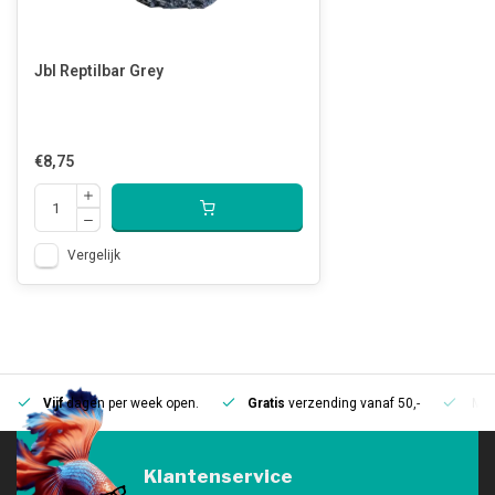
Jbl Reptilbar Grey
€8,75
Vergelijk
Vijf
dagen per week open.
Gratis
verzending vanaf 50,-
Mee
Klantenservice