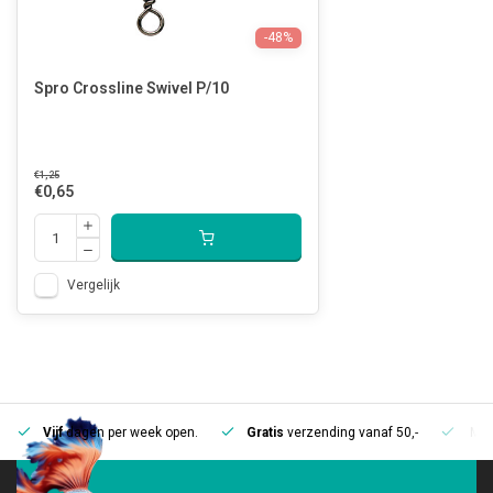
-48%
Spro Crossline Swivel P/10
€1,25
€0,65
Vergelijk
Vijf
dagen per week open.
Gratis
verzending vanaf 50,-
Mee