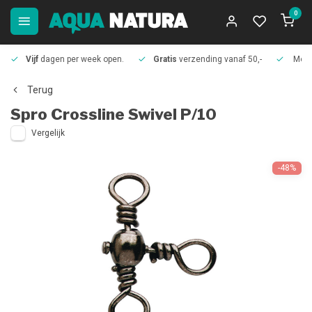
0
Vijf
dagen per week open.
Gratis
verzending vanaf 50,-
Meer
Terug
Spro
Crossline Swivel P/10
Vergelijk
-48%