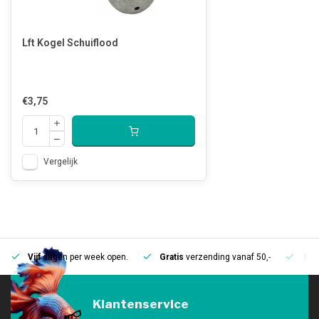
Lft Kogel Schuiflood
€3,75
Vergelijk
Vijf
dagen per week open.
Gratis
verzending vanaf 50,-
Mee
Klantenservice