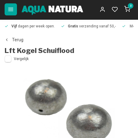
0
Vijf
dagen per week open.
Gratis
verzending vanaf 50,-
Meer
Terug
Lft
Kogel Schuiflood
Vergelijk