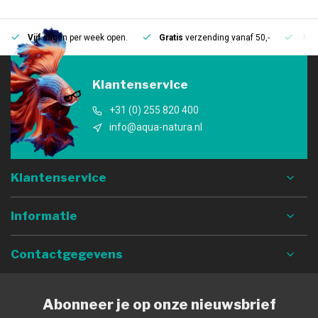
Vijf
dagen per week open.
Gratis
verzending vanaf 50,-
Mee
Klantenservice
+31 (0) 255 820 400
info@aqua-natura.nl
Klantenservice
Informatie
Contactgegevens
Abonneer je op onze nieuwsbrief