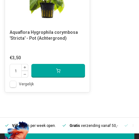
Aquaflora Hygrophila corymbosa
'Stricta' - Pot (Achtergrond)
€3,50
Vergelijk
Vijf
dagen per week open.
Gratis
verzending vanaf 50,-
Mee