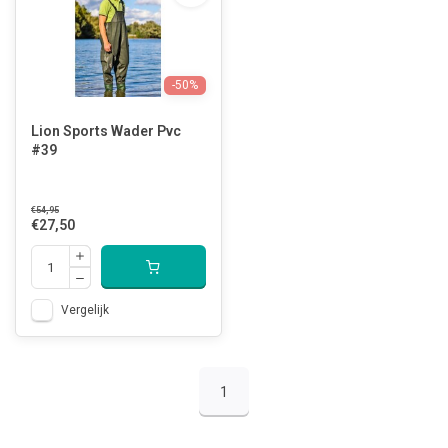
-50%
Lion Sports Wader Pvc
#39
€54,95
€27,50
Vergelijk
1