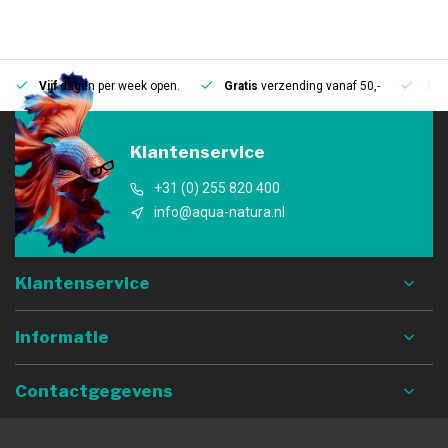
Vijf
dagen per week open.
Gratis
verzending vanaf 50,-
Mee
Klantenservice
+31 (0) 255 820 400
info@aqua-natura.nl
Klantenservice
Informatie
Contactgegevens