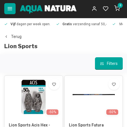
0
Vijf
dagen per week open.
Gratis
verzending vanaf 50,-
Meer
Terug
Lion Sports
Filters
-50%
-50%
Lion Sports Acis Hex -
Lion Sports Futura