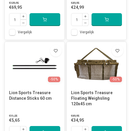
€139,95
€49,95
€69,95
€24,99
Vergelijk
Vergelijk
-50%
-50%
Lion Sports Treasure
Lion Sports Treasure
Distance Sticks 60 cm
Floating Weighsling
120x45 cm
€11,25
€69,95
€5,65
€34,95