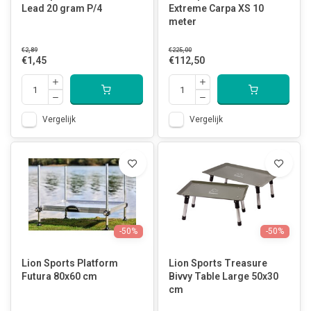
Lead 20 gram P/4
Extreme Carpa XS 10
meter
€2,89
€225,00
€1,45
€112,50
Vergelijk
Vergelijk
-50%
-50%
Lion Sports Platform
Lion Sports Treasure
Futura 80x60 cm
Bivvy Table Large 50x30
cm