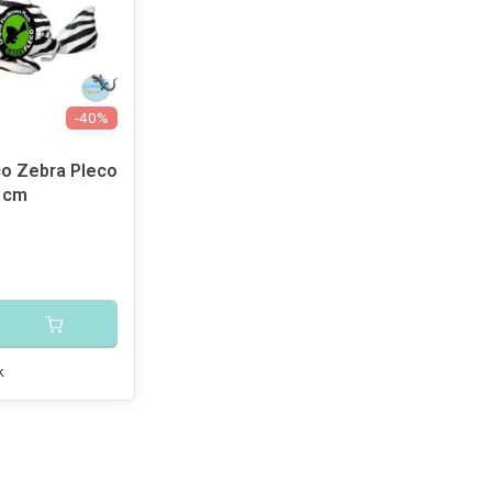
-40%
o Zebra Pleco
0 cm
k