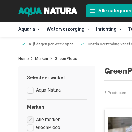
Alle categorie
Aquaria
Waterverzorging
Inrichting
T
Jmuiden
Vijf
dagen per week open.
Gratis
verzending vanaf 50
Home
Merken
GreenPleco
GreenP
Selecteer winkel:
Aqua Natura
5 Producten
Merken
Alle merken
GreenPleco