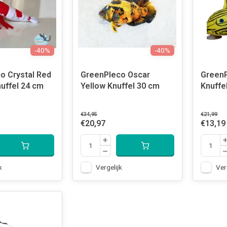
-40%
-40%
o Crystal Red
GreenPleco Oscar
GreenP
uffel 24 cm
Yellow Knuffel 30 cm
Knuffe
€34,95
€21,99
€20,97
€13,19
k
Vergelijk
Ver