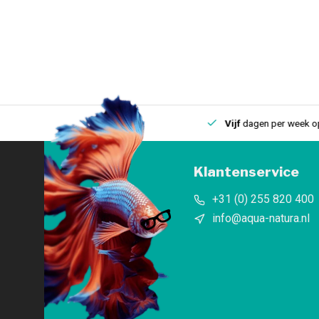
uis
Een
fysieke winkel
in IJmuiden
Vijf
dagen per week open
Klantenservice
+31 (0) 255 820 400
info@aqua-natura.nl