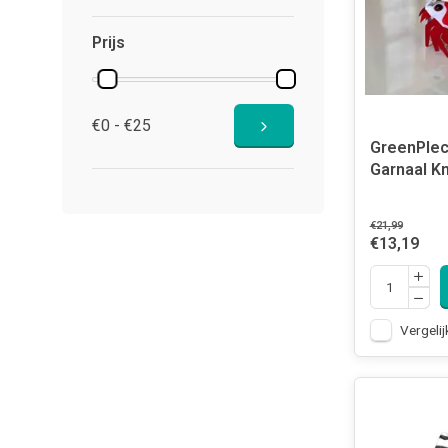
Prijs
€0 - €25
GreenPlec
Garnaal Kn
€21,99
€13,19
Vergelij