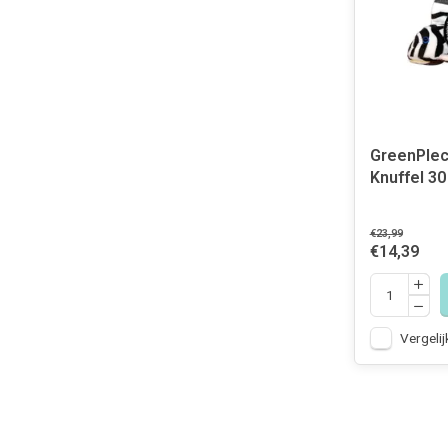
GreenPlec
Knuffel 3
€23,99
€14,39
Vergelij