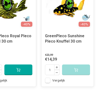
-40%
-40%
leco Royal Pleco
GreenPleco Sunshine
l 30 cm
Pleco Knuffel 30 cm
€23,99
€14,39
gelijk
Vergelijk