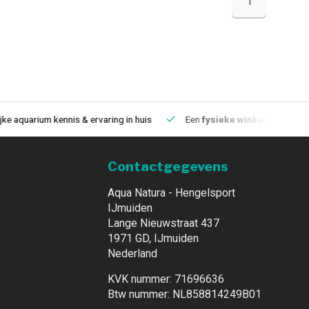
1
aquarium kennis & ervaring in huis
Een
fysieke winkel
in IJmuiden
Contactgegevens
Aqua Natura - Hengelsport
IJmuiden
Lange Nieuwstraat 437
1971 GD, IJmuiden
Nederland
KVK nummer: 71696636
Btw nummer: NL858814249B01