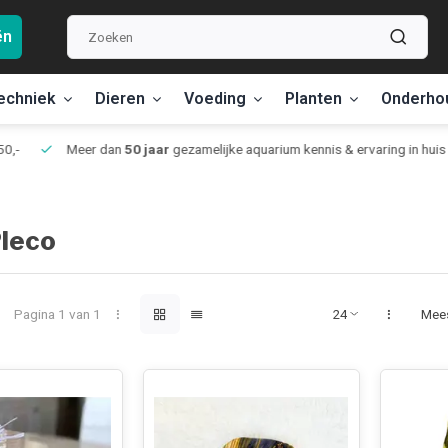
ën
echniek
Dieren
Voeding
Planten
Onderho
,-
Meer dan
50 jaar
gezamelijke aquarium kennis & ervaring in huis
leco
Pagina 1 van 1
Mee