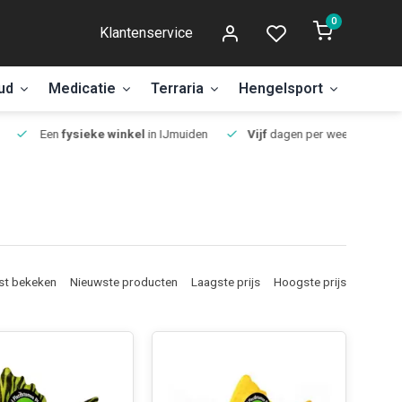
0
Klantenservice
ud
Medicatie
Terraria
Hengelsport
Aanbi
Een
fysieke winkel
in IJmuiden
Vijf
dagen per week open.
st bekeken
Nieuwste producten
Laagste prijs
Hoogste prijs