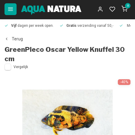
0
Vijf
dagen per week open.
Gratis
verzending vanaf 50,-
Meer
Terug
GreenPleco
Oscar Yellow Knuffel 30
cm
Vergelijk
-40%