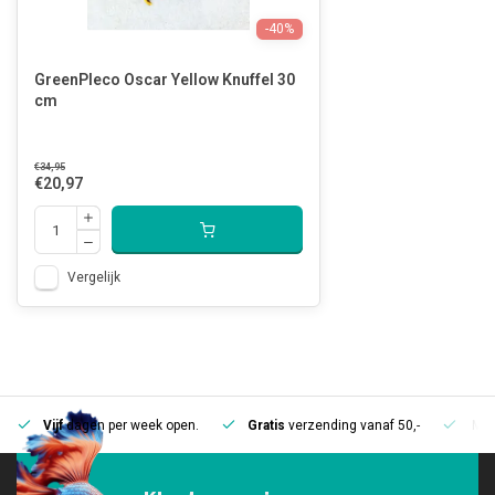
-40%
GreenPleco Oscar Yellow Knuffel 30
cm
€34,95
€20,97
Vergelijk
Vijf
dagen per week open.
Gratis
verzending vanaf 50,-
Mee