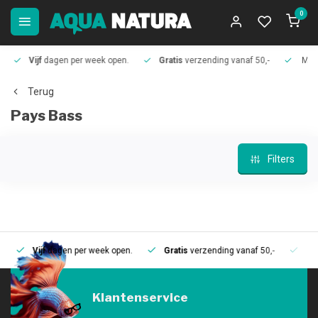
0
Vijf
dagen per week open.
Gratis
verzending vanaf 50,-
Meer
Terug
Pays Bass
Filters
Vijf
dagen per week open.
Gratis
verzending vanaf 50,-
Mee
Klantenservice