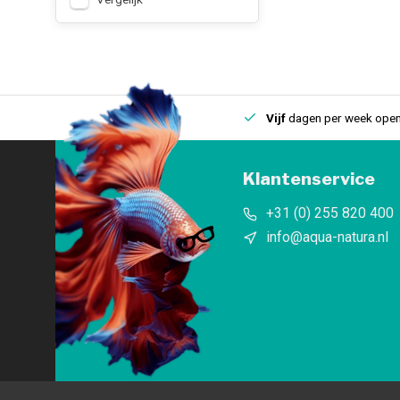
uis
Een
fysieke winkel
in IJmuiden
Vijf
dagen per week open
Klantenservice
+31 (0) 255 820 400
info@aqua-natura.nl