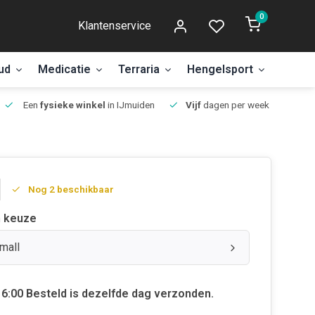
0
Klantenservice
ud
Medicatie
Terraria
Hengelsport
Aanbi
Een
fysieke winkel
in IJmuiden
Vijf
dagen per week open.
Nog 2 beschikbaar
 keuze
mall
6:00 Besteld is dezelfde dag verzonden.