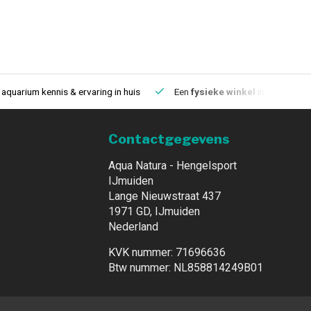
aquarium kennis & ervaring in huis
Een
fysieke winkel
in IJmuiden
Contactgegevens
Aqua Natura - Hengelsport
IJmuiden
Lange Nieuwstraat 437
1971 GD, IJmuiden
Nederland
KVK nummer: 71696636
Btw nummer: NL858814249B01