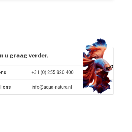
n u graag verder.
ons
+31 (0) 255 820 400
l ons
info@aqua-natura.nl