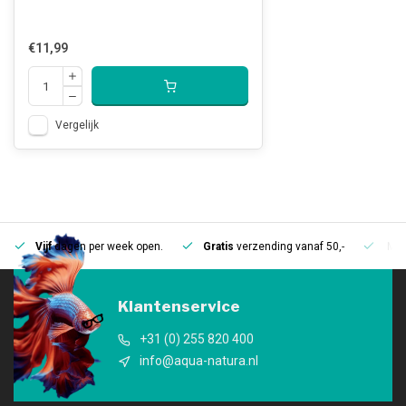
€11,99
Vergelijk
Vijf
dagen per week open.
Gratis
verzending vanaf 50,-
Mee
Klantenservice
+31 (0) 255 820 400
info@aqua-natura.nl