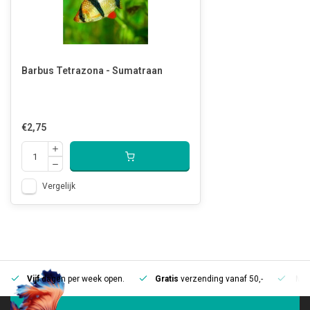
Barbus Tetrazona - Sumatraan
€2,75
Vergelijk
Vijf
dagen per week open.
Gratis
verzending vanaf 50,-
Mee