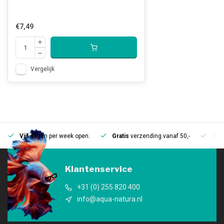
€7,49
Vergelijk
Vijf
dagen per week open.
Gratis
verzending vanaf 50,-
Mee
Klantenservice
+31 (0) 255 820 400
info@aqua-natura.nl