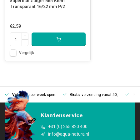
Superfish Zuiger Met Klem
Transparant 16/22 mm P/2
€2,59
Vergelijk
Vijf
dagen per week open.
Gratis
verzending vanaf 50,-
Mee
Klantenservice
+31 (0) 255 820 400
info@aqua-natura.nl