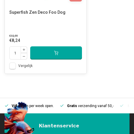
Superfish Zen Deco Foo Dog
€10,99
€8,24
Vergelijk
Vijf
dagen per week open.
Gratis
verzending vanaf 50,-
Mee
Klantenservice