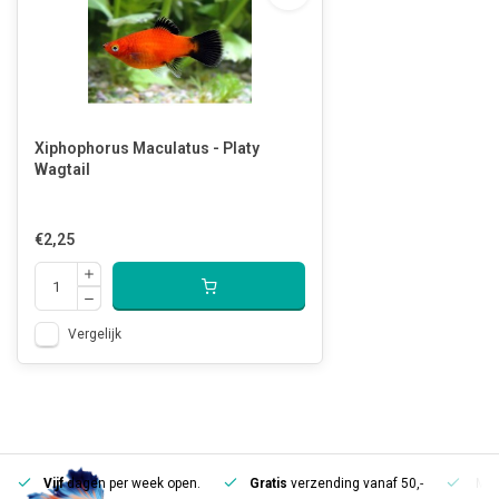
Xiphophorus Maculatus - Platy
Wagtail
€2,25
Vergelijk
Vijf
dagen per week open.
Gratis
verzending vanaf 50,-
Mee