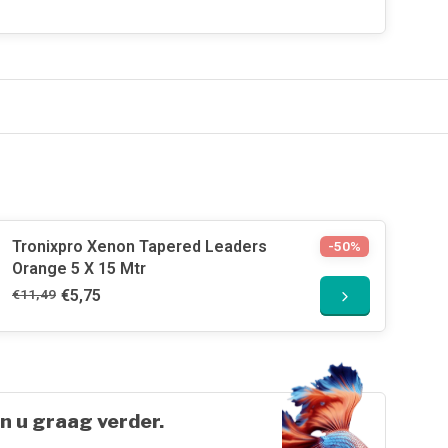
Tronixpro Xenon Tapered Leaders
-50%
Orange 5 X 15 Mtr
€11,49
€5,75
n u graag verder.