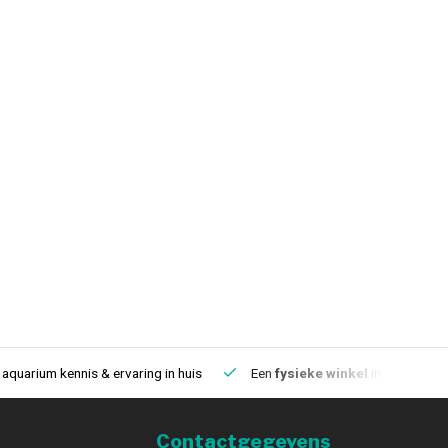
aquarium kennis & ervaring in huis
Een
fysieke winkel
in IJmuiden
Contactgegevens