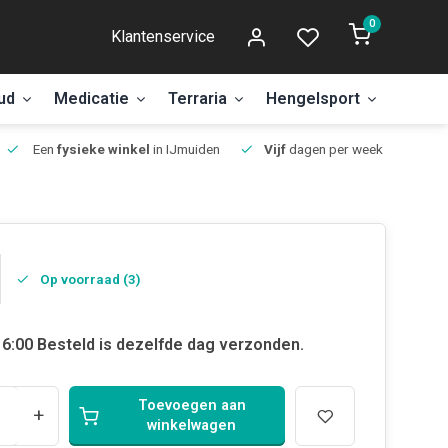
0
Klantenservice
ud
Medicatie
Terraria
Hengelsport
Aanbi
Een
fysieke winkel
in IJmuiden
Vijf
dagen per week open.
Op voorraad (3)
6:00 Besteld is dezelfde dag verzonden.
Toevoegen aan
+
winkelwagen