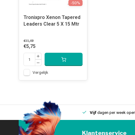
-50%
Tronixpro Xenon Tapered
Leaders Clear 5 X 15 Mtr
€11,49
€5,75
Vergelijk
uis
Een
fysieke winkel
in IJmuiden
Vijf
dagen per week open
Klantenservice