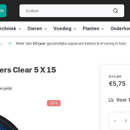
ën
echniek
Dieren
Voeding
Planten
Onderho
,-
Meer dan
50 jaar
gezamelijke aquarium kennis & ervaring in huis
rs Clear 5 X 15
€11,49
€5,75
ergelijk
Voor 1
-50%
-