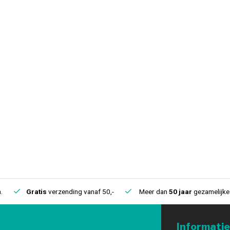
.
Gratis
verzending vanaf 50,-
Meer dan
50 jaar
gezamelijke 
Informatie