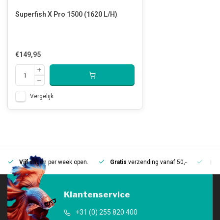
Superfish X Pro 1500 (1620 L/H)
€149,95
Vergelijk
Vijf
dagen per week open.
Gratis
verzending vanaf 50,-
Mee
Klantenservice
+31 (0) 255 820 400