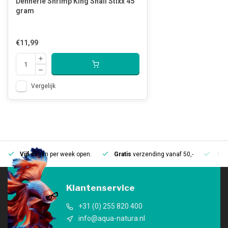
Dennerle Shrimp King Snail Stixx 45
gram
€11,99
Vergelijk
Vijf
dagen per week open.
Gratis
verzending vanaf 50,-
Mee
Klantenservice
+31 (0) 255 820 400
info@aqua-natura.nl