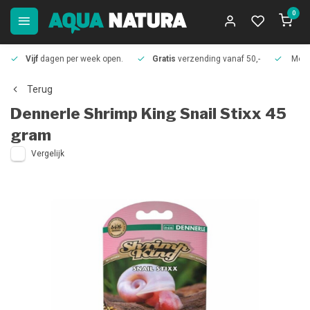
0
Vijf
dagen per week open.
Gratis
verzending vanaf 50,-
Meer
Terug
Dennerle
Shrimp King Snail Stixx 45
gram
Vergelijk