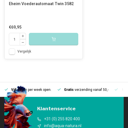
Eheim Voederautomaat Twin 3582
€69,95
Vergelijk
Vijf
dagen per week open.
Gratis
verzending vanaf 50,-
Mee
Klantenservice
+31 (0) 255 820 400
info@aqua-natura.nl