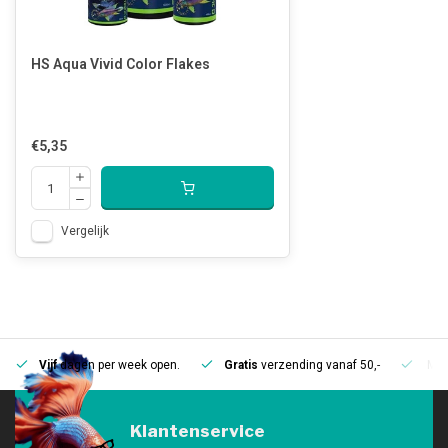
HS Aqua Vivid Color Flakes
€5,35
Vergelijk
Vijf
dagen per week open.
Gratis
verzending vanaf 50,-
Mee
Klantenservice