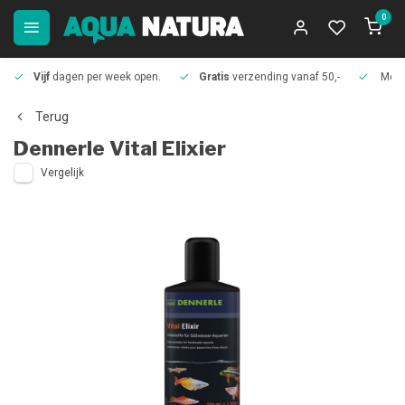
0
Vijf
dagen per week open.
Gratis
verzending vanaf 50,-
Meer
Terug
Dennerle
Vital Elixier
Vergelijk