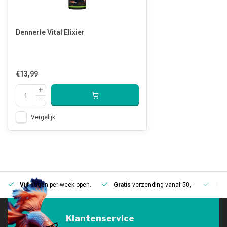
Dennerle Vital Elixier
€13,99
Vergelijk
Vijf
dagen per week open.
Gratis
verzending vanaf 50,-
Mee
Klantenservice