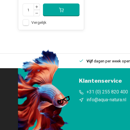
Vergelijk
uis
Een
fysieke winkel
in IJmuiden
Vijf
dagen per week open
Klantenservice
+31 (0) 255 820 400
info@aqua-natura.nl