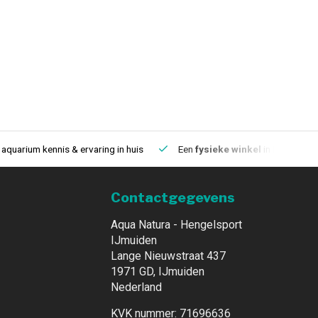
aquarium kennis & ervaring in huis
Een
fysieke winkel
in IJmuiden
Contactgegevens
Aqua Natura - Hengelsport
IJmuiden
Lange Nieuwstraat 437
1971 GD, IJmuiden
Nederland
KVK nummer: 71696636