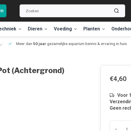
ën
echniek
Dieren
Voeding
Planten
Onderho
,-
Meer dan
50 jaar
gezamelijke aquarium kennis & ervaring in huis
- Pot (Achtergrond)
€4,60
Voor 1
Verzendin
Geen recl
-