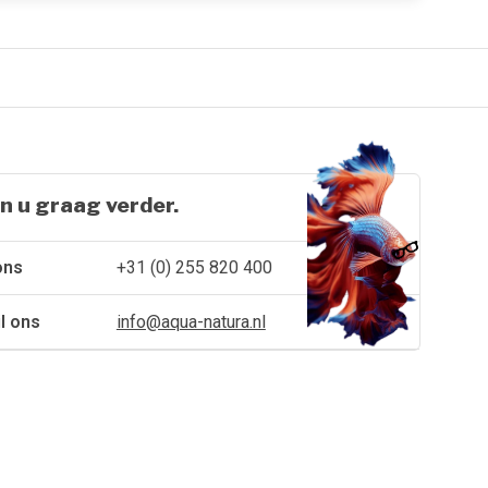
n u graag verder.
ons
+31 (0) 255 820 400
l ons
info@aqua-natura.nl