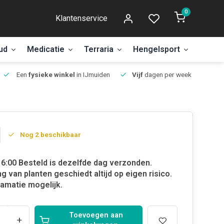
0
Klantenservice
ud
Medicatie
Terraria
Hengelsport
Aanbi
Een
fysieke winkel
in IJmuiden
Vijf
dagen per week open.
Nog 2 beschikbaar
6:00 Besteld is dezelfde dag verzonden.
g van planten geschiedt altijd op eigen risico.
amatie mogelijk.
Toevoegen aan
+