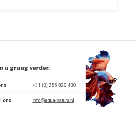
n u graag verder.
ons
+31 (0) 255 820 400
l ons
info@aqua-natura.nl