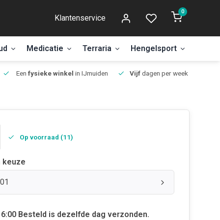
0
Klantenservice
ud
Medicatie
Terraria
Hengelsport
Aanbi
Een
fysieke winkel
in IJmuiden
Vijf
dagen per week open.
Op voorraad (11)
 keuze
#01
6:00 Besteld is dezelfde dag verzonden.