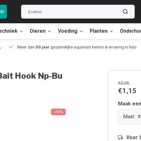
ën
echniek
Dieren
Voeding
Planten
Onderho
,-
Meer dan
50 jaar
gezamelijke aquarium kennis & ervaring in huis
 Bait Hook Np-Bu
€2,25
€1,15
Maak een
-49%
Maat : 
Voor 1