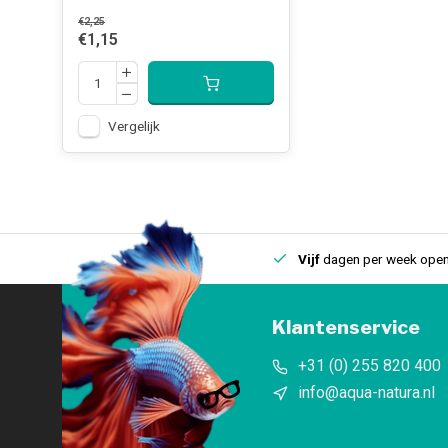
€2,25
€1,15
Vergelijk
uis
Een
fysieke winkel
in IJmuiden
Vijf
dagen per week open
Klantenservice
+31 (0) 255 820 400
info@aqua-natura.nl