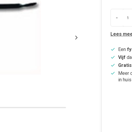
-
Lees mee
Een
fy
Vijf
da
Gratis
Meer 
in huis