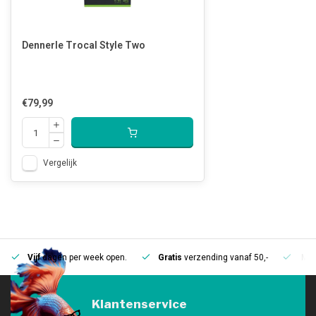
Dennerle Trocal Style Two
€79,99
Vergelijk
Vijf
dagen per week open.
Gratis
verzending vanaf 50,-
Mee
Klantenservice