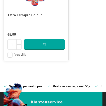
Tetra Tetrapro Colour
€5,99
Vergelijk
Vijf
dagen per week open.
Gratis
verzending vanaf 50,-
Mee
Klantenservice