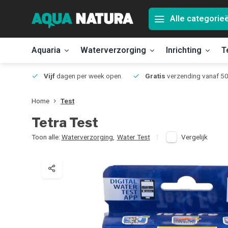
Alle categorie
Aquaria
Waterverzorging
Inrichting
T
Jmuiden
Vijf
dagen per week open.
Gratis
verzending vanaf 50
Home
Test
Tetra
Test
Toon alle:
Waterverzorging
,
Water Test
Vergelijk