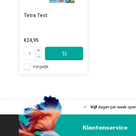
Tetra Test
€24,95
Vergelijk
uis
Een
fysieke winkel
in IJmuiden
Vijf
dagen per week open
Klantenservice