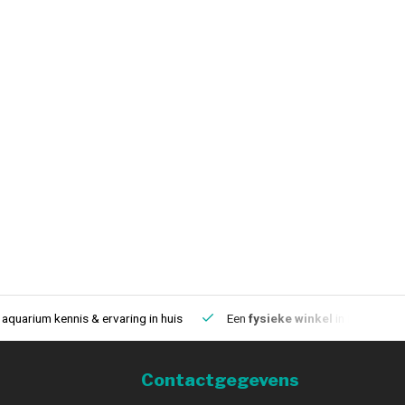
aquarium kennis & ervaring in huis
Een
fysieke winkel
in IJmuiden
Contactgegevens