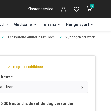
0
Klantenservice
ud
Medicatie
Terraria
Hengelsport
Aanbi
Een
fysieke winkel
in IJmuiden
Vijf
dagen per week open.
Nog 1 beschikbaar
 keuze
Fe IJzer
6:00 Besteld is dezelfde dag verzonden.