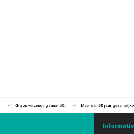
.
Gratis
verzending vanaf 50,-
Meer dan
50 jaar
gezamelijke 
Informatie