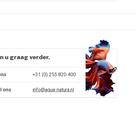
n u graag verder.
ons
+31 (0) 255 820 400
l ons
info@aqua-natura.nl