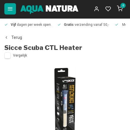
0
Vijf
dagen per week open.
Gratis
verzending vanaf 50,-
Meer
Terug
Sicce
Scuba CTL Heater
Vergelijk