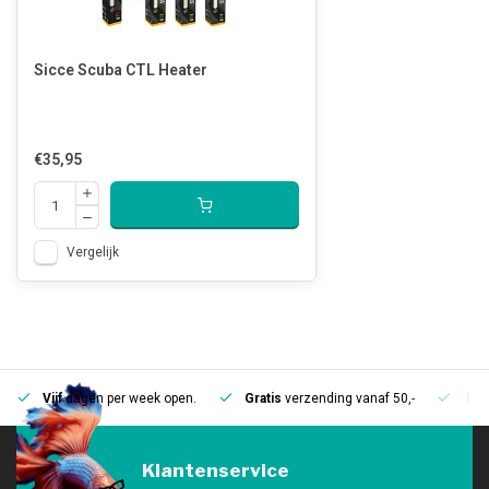
Sicce Scuba CTL Heater
€35,95
Vergelijk
Vijf
dagen per week open.
Gratis
verzending vanaf 50,-
Mee
Klantenservice