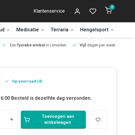
0
Klantenservice
ud
Medicatie
Terraria
Hengelsport
Aanbi
Een
fysieke winkel
in IJmuiden
Vijf
dagen per week open.
Op voorraad (4)
6:00 Besteld is dezelfde dag verzonden.
Toevoegen aan
+
winkelwagen