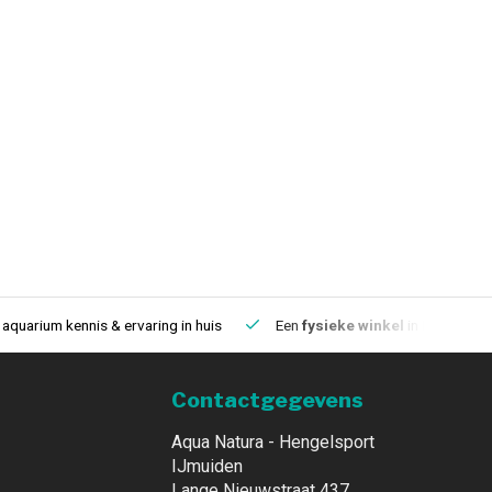
aquarium kennis & ervaring in huis
Een
fysieke winkel
in IJmuiden
Contactgegevens
Aqua Natura - Hengelsport
IJmuiden
Lange Nieuwstraat 437