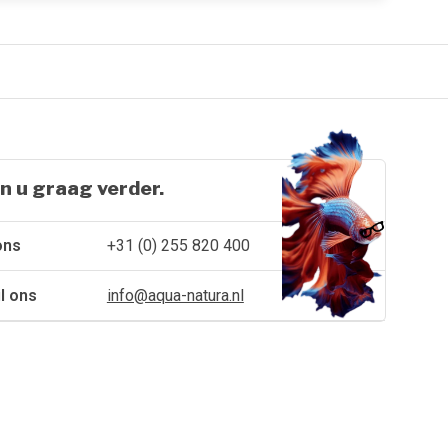
n u graag verder.
ons
+31 (0) 255 820 400
l ons
info@aqua-natura.nl