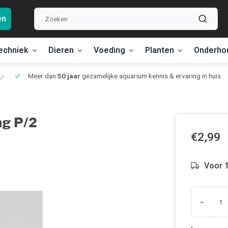
ën
echniek
Dieren
Voeding
Planten
Onderho
,-
Meer dan
50 jaar
gezamelijke aquarium kennis & ervaring in huis
ng P/2
€2,99
Voor 1
-