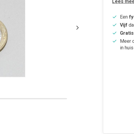
Lees mee
Een
fy
Vijf
da
Gratis
Meer 
in huis