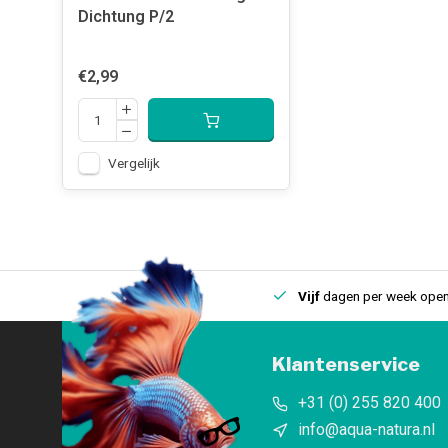
Dichtung P/2
€2,99
Vergelijk
uis
Een
fysieke winkel
in IJmuiden
Vijf
dagen per week open
Klantenservice
+31 (0) 255 820 400
info@aqua-natura.nl