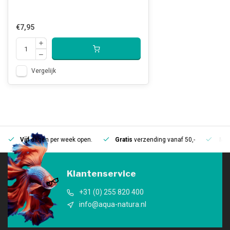
€7,95
Vergelijk
Vijf
dagen per week open.
Gratis
verzending vanaf 50,-
Mee
Klantenservice
+31 (0) 255 820 400
info@aqua-natura.nl