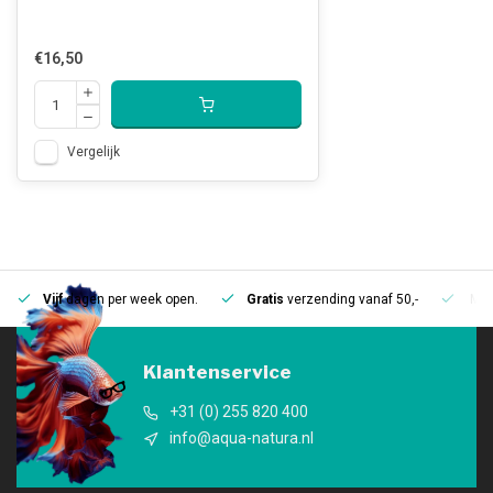
€16,50
Vergelijk
Vijf
dagen per week open.
Gratis
verzending vanaf 50,-
Mee
Klantenservice
+31 (0) 255 820 400
info@aqua-natura.nl