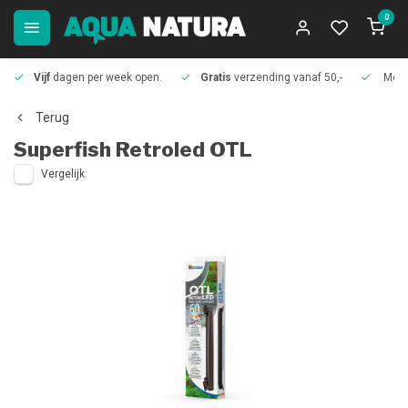
0
Vijf
dagen per week open.
Gratis
verzending vanaf 50,-
Meer
Terug
Superfish
Retroled OTL
Vergelijk