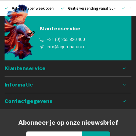
Vijf
dagen per week open.
Gratis
verzending vanaf 50,-
Mee
Klantenservice
+31 (0) 255 820 400
info@aqua-natura.nl
Klantenservice
Informatie
Contactgegevens
Abonneer je op onze nieuwsbrief